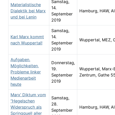
Samstag,
Materialistische
14.
Dialektik bei Marx
Hamburg, HAW, Ale
September
und bei Lenin
2019
Samstag,
Karl Marx kommt
14.
Wuppertal, MEZ, 
nach Wuppertal!
September
2019
Aufgaben,
Donnerstag,
Möglichkeiten,
19.
Wuppertal, Marx-
Probleme linker
September
Zentrum, Gathe 5
Medienarbeit
2019
heute
Marx’ Diktum vom
Samstag,
“Hegelschen
28.
Widerspruch als
Hamburg, HAW, Ale
September
Springquell aller