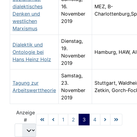
dialektisches
16.
MEZ, B-
Denken und
November
Charlottenburg,Sp
westlichen
2019
Marxismus
Dienstag,
Dialektik und
19.
Ontologie bei
Hamburg, HAW, Ale
November
Hans Heinz Holz
2019
Samstag,
Tagung zur
23.
Stuttgart, Waldhe
Arbeitswerttheorie
November
Zetkin, Gorch-Foc
2019
Limite der Paginierungsliste
Anzeige
1
2
3
4
#