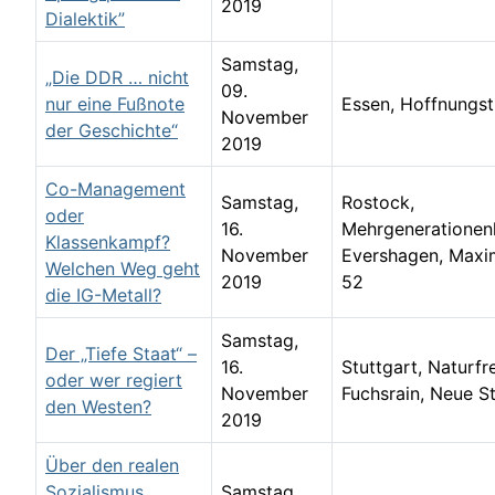
2019
Dialektik”
Samstag,
„Die DDR … nicht
09.
nur eine Fußnote
Essen, Hoffnungstr
November
der Geschichte“
2019
Co-Management
Samstag,
Rostock,
oder
16.
Mehrgeneratione
Klassenkampf?
November
Evershagen, Maxim
Welchen Weg geht
2019
52
die IG-Metall?
Samstag,
Der „Tiefe Staat“ –
16.
Stuttgart, Naturf
oder wer regiert
November
Fuchsrain, Neue S
den Westen?
2019
Über den realen
Sozialismus,
Samstag,