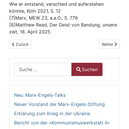
Wie er entstand, verschied und auferstehen
könnte, Köln 2021, S. 12
[7]Marx, MEW 23, a.a.O., S. 779
[8]Matthew Read, Der Geist von Bandung, unsere
zeit, 18. April 2025
Vorheriger Beitrag: „… die Kritik der Religion ist die Voraussetzun
Nächster Beit
Zurück
Weiter
Suchen
Suchen
Type 2 or more characters for results.
Neu: Marx-Engels-Talks
Neuer Vorstand der Marx-Engels-Stiftung
Erklärung zum Krieg in der Ukraine
Bericht von der »Kommunismuswerkstatt II«