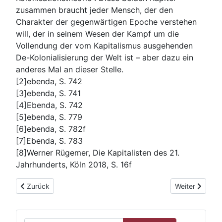
zusammen braucht jeder Mensch, der den
Charakter der gegenwärtigen Epoche verstehen
will, der in seinem Wesen der Kampf um die
Vollendung der vom Kapitalismus ausgehenden
De-Kolonialisierung der Welt ist – aber dazu ein
anderes Mal an dieser Stelle.
[2]ebenda, S. 742
[3]ebenda, S. 741
[4]Ebenda, S. 742
[5]ebenda, S. 779
[6]ebenda, S. 782f
[7]Ebenda, S. 783
[8]Werner Rügemer, Die Kapitalisten des 21.
Jahrhunderts, Köln 2018, S. 16f
Vorheriger Beitrag: „… die Vernichtung des auf eigner Arbeit 
Nächster Beitr
Zurück
Weiter