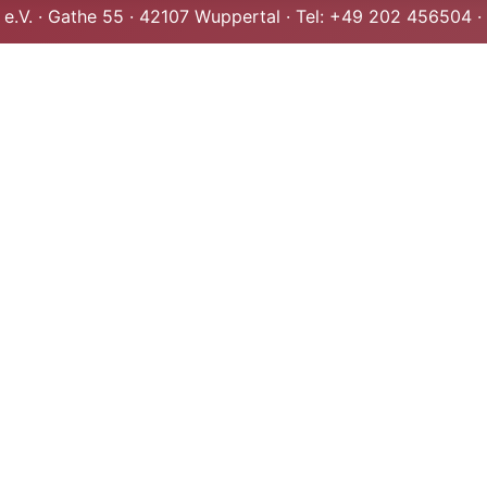
 e.V. · Gathe 55 · 42107 Wuppertal · Tel: +49 202 456504 