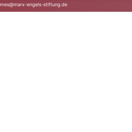
· mes@marx-engels-stiftung.de