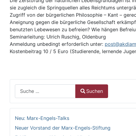
Die Zerstörung der natürlichen Lebensgrundlagen ist in
sie zugleich die Springquellen alles Reichtums untergr
Zugriff von der bürgerlichen Philosophie – Kant – ger
Aneignung gegen die bürgerliche Gesellschaft erkämpf
benutzten Lebewesen zu befreien? Wie hängen Befreiu
Seminarleitung: Ulrich Ruschig, Oldenburg
Anmeldung unbedingt erforderlich unter:
post@akdiam
Kostenbeitrag 10 / 5 Euro (Studierende, lernende Jug
Suchen
Suchen
Type 2 or more characters for results.
Neu: Marx-Engels-Talks
Neuer Vorstand der Marx-Engels-Stiftung