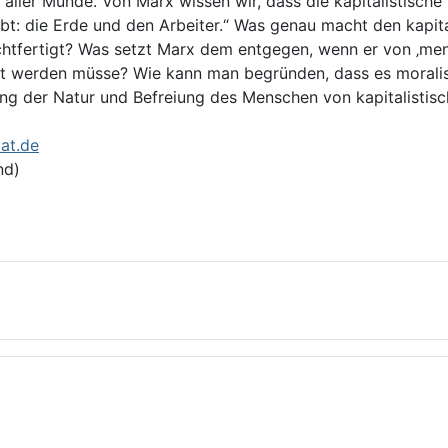
 aller Munde. Von Marx wissen wir, dass die kapitalistische
äbt: die Erde und den Arbeiter.“ Was genau macht den kapita
echtfertigt? Was setzt Marx dem entgegen, wenn er von ‚men
t werden müsse? Wie kann man begründen, dass es moralisc
ng der Natur und Befreiung des Menschen von kapitalistis
at.de
end)