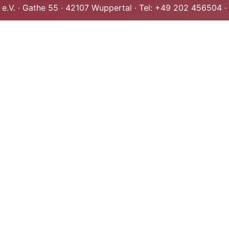
 e.V. · Gathe 55 · 42107 Wuppertal · Tel: +49 202 456504 