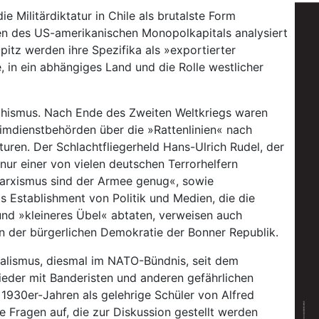
e Militärdiktatur in Chile als brutalste Form
sen des US-amerikanischen Monopolkapitals analysiert
itz werden ihre Spezifika als »exportierter
, in ein abhängiges Land und die Rolle westlicher
schismus. Nach Ende des Zweiten Weltkriegs waren
eimdienstbehörden über die »Rattenlinien« nach
ren. Der Schlachtfliegerheld Hans-Ulrich Rudel, der
 nur einer von vielen deutschen Terrorhelfern
Marxismus sind der Armee genug«, sowie
 Establishment von Politik und Medien, die die
und »kleineres Übel« abtaten, verweisen auch
n der bürgerlichen Demokratie der Bonner Republik.
rialismus, diesmal im NATO-Bündnis, seit dem
eder mit Banderisten und anderen gefährlichen
 1930er-Jahren als gelehrige Schüler von Alfred
 Fragen auf, die zur Diskussion gestellt werden