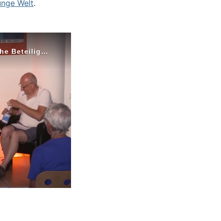
unge Welt
.