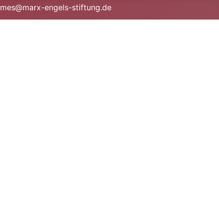
· mes@marx-engels-stiftung.de