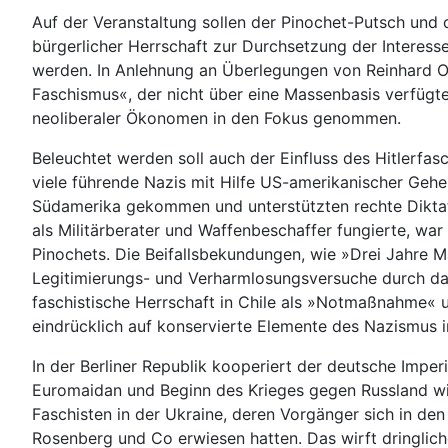
Auf der Veranstaltung sollen der Pinochet-Putsch und di
bürgerlicher Herrschaft zur Durchsetzung der Interes
werden. In Anlehnung an Überlegungen von Reinhard Op
Faschismus«, der nicht über eine Massenbasis verfügte
neoliberaler Ökonomen in den Fokus genommen.
Beleuchtet werden soll auch der Einfluss des Hitlerfa
viele führende Nazis mit Hilfe US-amerikanischer Geh
Südamerika gekommen und unterstützten rechte Diktatu
als Militärberater und Waffenbeschaffer fungierte, war
Pinochets. Die Beifallsbekundungen, wie »Drei Jahre 
Legitimierungs- und Verharmlosungsversuche durch das
faschistische Herrschaft in Chile als »Notmaßnahme« 
eindrücklich auf konservierte Elemente des Nazismus i
In der Berliner Republik kooperiert der deutsche Impe
Euromaidan und Beginn des Krieges gegen Russland wi
Faschisten in der Ukraine, deren Vorgänger sich in den
Rosenberg und Co erwiesen hatten. Das wirft dringliche