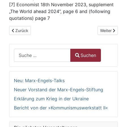
[7] Economist 18th November 2023, supplement
„The World ahead 2024”, page 6 and (following
quotations) page 7
Vorheriger Beitrag: „… behaftet mit den Muttermalen der alten
Nächster Beit
Zurück
Weiter
Suchen
Suchen
Type 2 or more characters for results.
Neu: Marx-Engels-Talks
Neuer Vorstand der Marx-Engels-Stiftung
Erklärung zum Krieg in der Ukraine
Bericht von der »Kommunismuswerkstatt II«